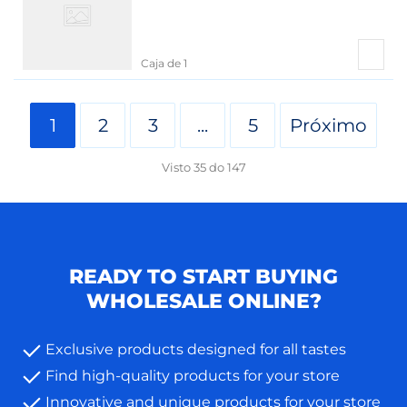
Caja de 1
1
2
3
...
5
Próximo
Visto
35
do
147
READY TO START BUYING
WHOLESALE ONLINE?
Exclusive products designed for all tastes
Find high-quality products for your store
Innovative and unique products for your store