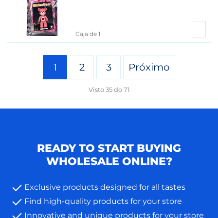
Caja de 1
1
2
3
Próximo
Visto
35
do
71
READY TO START BUYING
WHOLESALE ONLINE?
Exclusive products designed for all tastes
Find high-quality products for your store
Innovative and unique products for your store