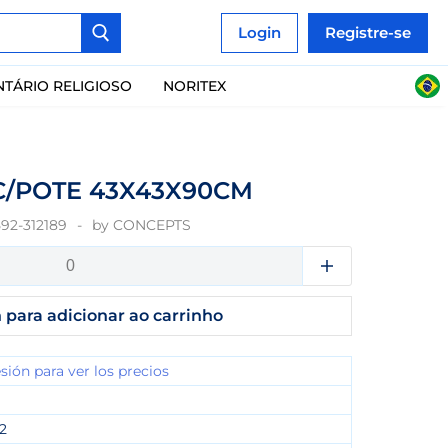
Login
Registre-se
NTÁRIO RELIGIOSO
NORITEX
C/POTE 43X43X90CM
592-312189
by
CONCEPTS
 para adicionar ao carrinho
esión para ver los precios
32