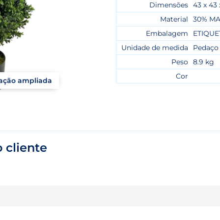
Dimensões
43 x 43
Material
30% MA
Embalagem
ETIQU
Unidade de medida
Pedaço
Peso
8.9 kg
Cor
zação ampliada
 cliente