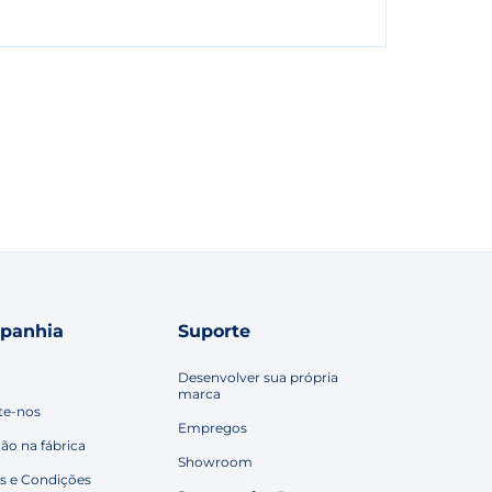
panhia
Suporte
Desenvolver sua própria
marca
te-nos
Empregos
ção na fábrica
Showroom
s e Condições