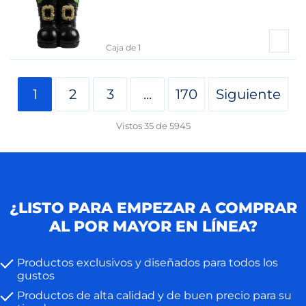
Caja de 1
1
2
3
...
170
Siguiente
Vistos
35
de
5945
¿LISTO PARA EMPEZAR A COMPRAR
AL POR MAYOR EN LÍNEA?
Productos exclusivos y diseñados para todos los
gustos
Productos de alta calidad y de buen precio para su