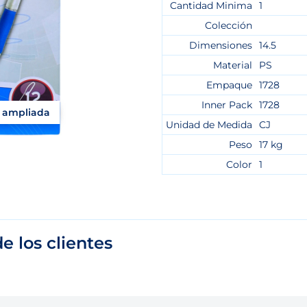
Cantidad Minima
1
Colección
Dimensiones
14.5
Material
PS
Empaque
1728
Inner Pack
1728
a ampliada
Unidad de Medida
CJ
Peso
17 kg
Color
1
e los clientes