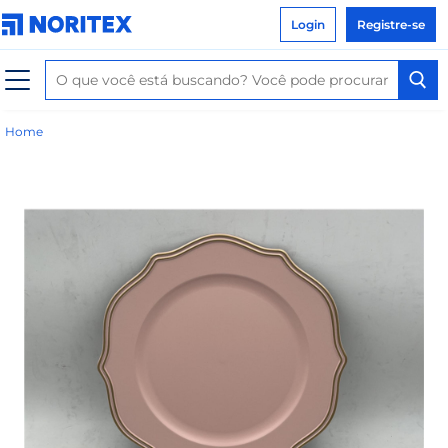
Login
Registre-se
Home