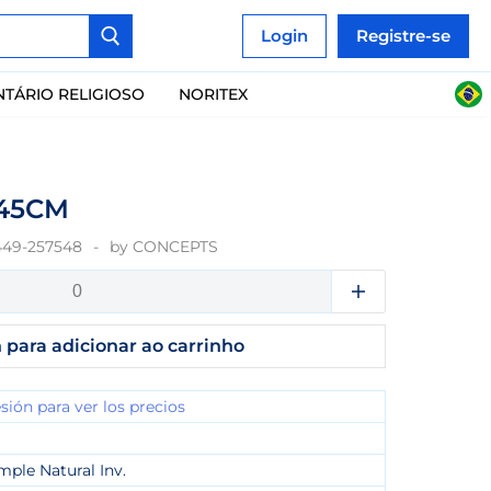
Login
Registre-se
NTÁRIO RELIGIOSO
NORITEX
X45CM
449-257548
by
CONCEPTS
 para adicionar ao carrinho
esión para ver los precios
mple Natural Inv.