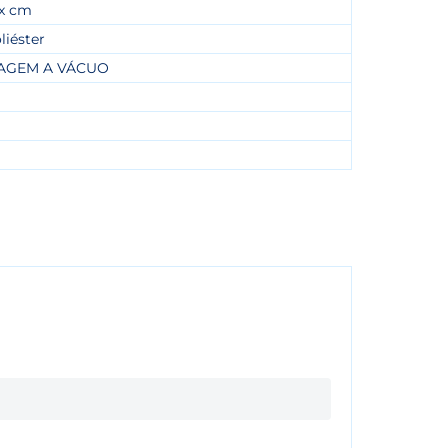
 x cm
liéster
AGEM A VÁCUO