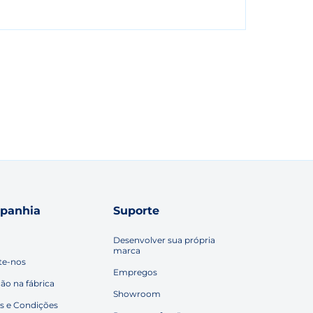
panhia
Suporte
Desenvolver sua própria
marca
te-nos
Empregos
ção na fábrica
Showroom
s e Condições