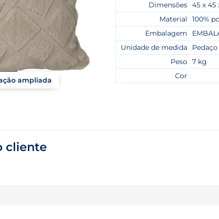
Dimensões
45 x 45
Material
100% po
Embalagem
EMBAL
Unidade de medida
Pedaço
Peso
7 kg
Cor
zação ampliada
 cliente