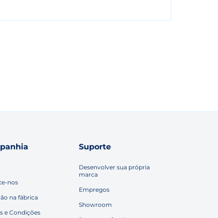
panhia
Suporte
Desenvolver sua própria
marca
te-nos
Empregos
ção na fábrica
Showroom
s e Condições