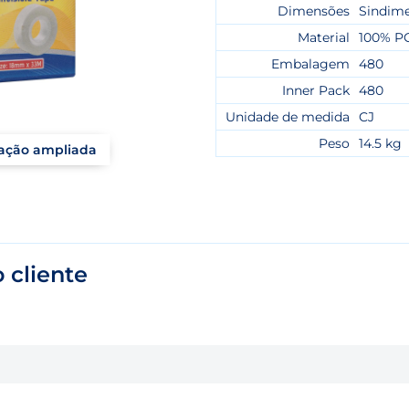
Dimensões
Sindim
Material
100% P
Embalagem
480
Inner Pack
480
Unidade de medida
CJ
Peso
14.5 kg
zação ampliada
 cliente