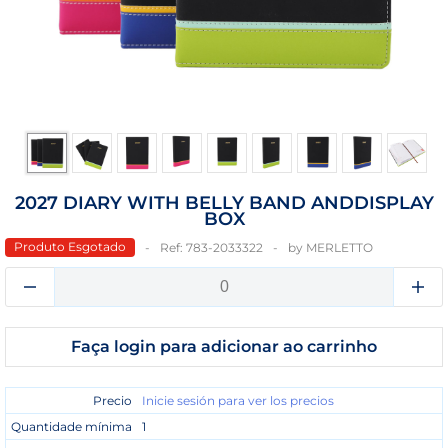
2027 DIARY WITH BELLY BAND ANDDISPLAY
BOX
Produto Esgotado
Ref:
783-2033322
by
MERLETTO
Faça login para adicionar ao carrinho
Precio
Inicie sesión para ver los precios
Quantidade mínima
1