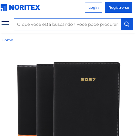
Login
Registre-se
Home