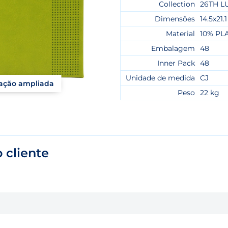
Collection
26TH L
Dimensões
14.5x21.1
Material
10% PL
Embalagem
48
Inner Pack
48
Unidade de medida
CJ
zação ampliada
Peso
22 kg
 cliente