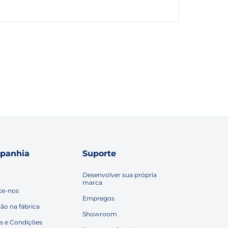
panhia
Suporte
Desenvolver sua própria
marca
te-nos
Empregos
ção na fábrica
Showroom
s e Condições