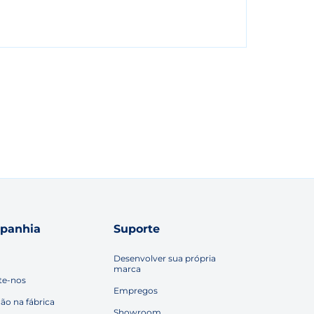
panhia
Suporte
Desenvolver sua própria
marca
te-nos
Empregos
ção na fábrica
Showroom