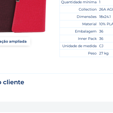
Quantidade mínima
1
Collection
26A AG
Dimensões
18x24.1
Material
10% PL
Embalagem
36
Inner Pack
36
zação ampliada
Unidade de medida
CJ
Peso
27 kg
 cliente