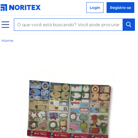
Login
Registre-se
Home